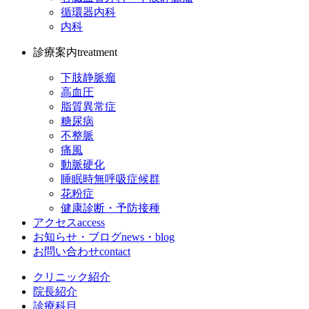
循環器内科
内科
診療案内
treatment
下肢静脈瘤
高血圧
脂質異常症
糖尿病
不整脈
痛風
動脈硬化
睡眠時無呼吸症候群
花粉症
健康診断・予防接種
アクセス
access
お知らせ・ブログ
news・blog
お問い合わせ
contact
クリニック紹介
院長紹介
診療科目