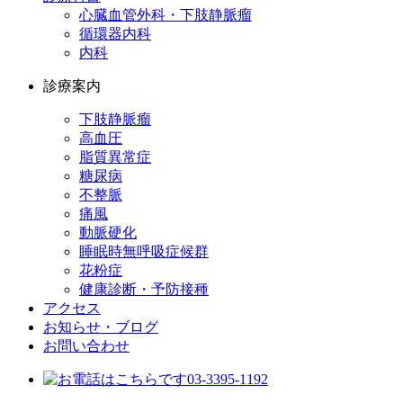
心臓血管外科・下肢静脈瘤
循環器内科
内科
診療案内
下肢静脈瘤
高血圧
脂質異常症
糖尿病
不整脈
痛風
動脈硬化
睡眠時無呼吸症候群
花粉症
健康診断・予防接種
アクセス
お知らせ・ブログ
お問い合わせ