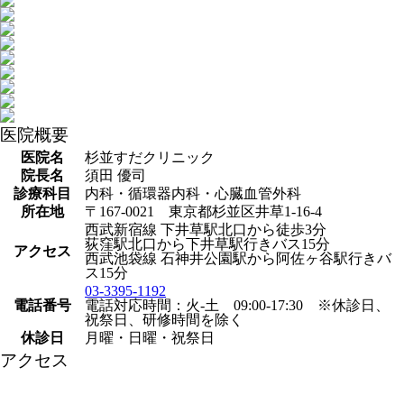
医院概要
医院名
杉並すだクリニック
院長名
須田 優司
診療科目
内科・循環器内科・心臓血管外科
所在地
〒167-0021 東京都杉並区井草1-16-4
西武新宿線 下井草駅北口から徒歩3分
荻窪駅北口から下井草駅行きバス15分
アクセス
西武池袋線 石神井公園駅から阿佐ヶ谷駅行きバ
ス15分
03-3395-1192
電話番号
電話対応時間：火-土 09:00-17:30 ※休診日、
祝祭日、研修時間を除く
休診日
月曜・日曜・祝祭日
アクセス