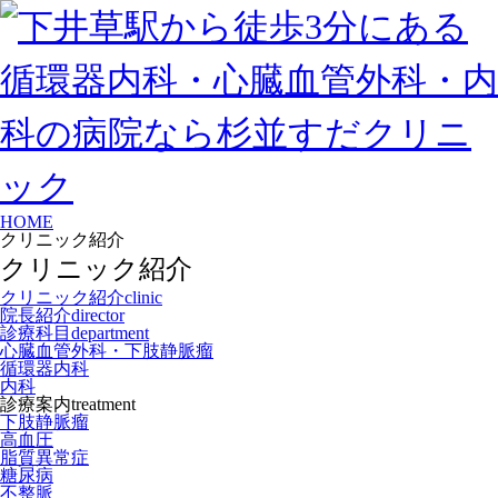
HOME
クリニック紹介
クリニック紹介
クリニック紹介
clinic
院長紹介
director
診療科目
department
心臓血管外科・下肢静脈瘤
循環器内科
内科
診療案内
treatment
下肢静脈瘤
高血圧
脂質異常症
糖尿病
不整脈