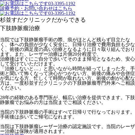
診療予約・お問い合わせはこちら
杉並すだクリニックだからできる
下肢静脈瘤治療
当院では下肢静脈瘤手術の際、痕がほとんど残らず目立たな
く、体への負担が少なく安全に、日帰り治療で費用負担も少な
く、術後の満足度の高い治療となるように日々取り組んでおり
ます。また、レーザー治療は片側20分程度で、
治療後はすぐにご自分で歩いてそのまま帰宅となるため、安心
して受けていただけます。
「治療しないと…」と思いながら時間が経ってしまった方、手
術と聞いて怖くなって決心がつかない方、術後の痛みや合併症
が気になる方、忙しくて時間が取れない方、術後の創が心配な
方は、一度杉並すだクリニックの下肢静脈瘤専門外来へご相談
ください。
28年の経験のある専門医が、幅広い治療を提供できます。下肢
静脈瘤でお悩みの方は当院までご相談ください。
当院の下肢静脈瘤の手術はすべて日帰りで行なっております。
手術後は歩いてご帰宅になれます。
当院は下肢静脈瘤レーザー治療の認定施設です。当院のレーザ
ー治療は保険が適用されます。