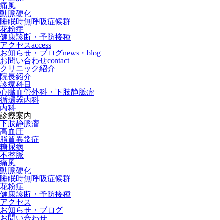
痛風
動脈硬化
睡眠時無呼吸症候群
花粉症
健康診断・予防接種
アクセス
access
お知らせ・ブログ
news・blog
お問い合わせ
contact
クリニック紹介
院長紹介
診療科目
心臓血管外科・下肢静脈瘤
循環器内科
内科
診療案内
下肢静脈瘤
高血圧
脂質異常症
糖尿病
不整脈
痛風
動脈硬化
睡眠時無呼吸症候群
花粉症
健康診断・予防接種
アクセス
お知らせ・ブログ
お問い合わせ