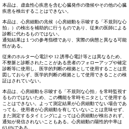
本品は、虚血性心疾患を含む心臓発作の徴候やその他の心臓
疾患を検出することはできない。
本品は、心房細動の兆候（心房細動を示唆する「不規則な心
拍」）の検出を補助的に行うものであり、従来の医師による
診断に代わるものではない。
通知結果は１つの参考指標であり、実際の病態と異なる可能
性がある。
従来のホルター心電計や 12 誘導心電計等とは異なるため、
不整脈と診断されたことがある患者のフォローアップや確定
診断等に使用し、医学的判断の根拠として使用することは意
図しておらず、医学的判断の根拠として使用できることの検
証はされていない。
本品は、心房細動を示唆する「不規則な心拍」を常時監視す
るものではないため、この機能を常時モニタとして使用する
ことはできない。よって測定結果が心房細動でない場合であ
っても、使用者が心房細動を有していないことは意味せず、
また測定するタイミングによっては心房細動が検出されず、
通知が発信されないこともある。
心房細動の陽性的中率は
63.6%である。