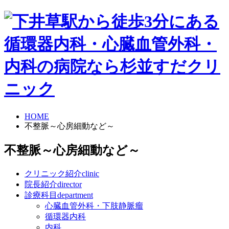
HOME
不整脈～心房細動など～
不整脈～心房細動など～
クリニック紹介
clinic
院長紹介
director
診療科目
department
心臓血管外科・下肢静脈瘤
循環器内科
内科