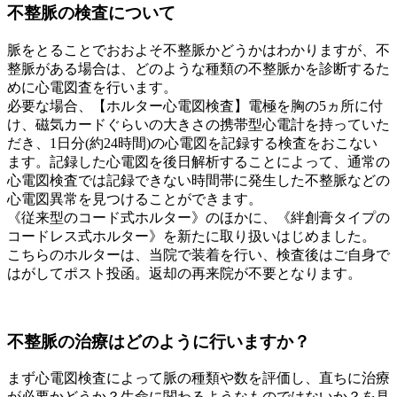
不整脈の検査について
脈をとることでおおよそ不整脈かどうかはわかりますが、不
整脈がある場合は、どのような種類の不整脈かを診断するた
めに心電図査を行います。
必要な場合、【ホルター心電図検査】電極を胸の5ヵ所に付
け、磁気カードぐらいの大きさの携帯型心電計を持っていた
だき、1日分(約24時間)の心電図を記録する検査をおこない
ます。記録した心電図を後日解析することによって、通常の
心電図検査では記録できない時間帯に発生した不整脈などの
心電図異常を見つけることができます。
《従来型のコード式ホルター》のほかに、《絆創膏タイプの
コードレス式ホルター》を新たに取り扱いはじめました。
こちらのホルターは、当院で装着を行い、検査後はご自身で
はがしてポスト投函。返却の再来院が不要となります。
不整脈の治療はどのように行いますか？
まず心電図検査によって脈の種類や数を評価し、直ちに治療
が必要かどうか？生命に関わるようなものではないか？を見