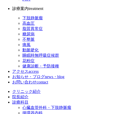
診療案内
treatment
下肢静脈瘤
高血圧
脂質異常症
糖尿病
不整脈
痛風
動脈硬化
睡眠時無呼吸症候群
花粉症
健康診断・予防接種
アクセス
access
お知らせ・ブログ
news・blog
お問い合わせ
contact
クリニック紹介
院長紹介
診療科目
心臓血管外科・下肢静脈瘤
循環器内科