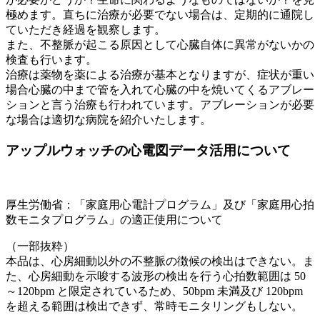
極めます。直ちに治療が必要でない場合は、定期的に通院し
ていただき経過を観察します。
また、不整脈が起こる原因として心臓自体に異常がないかの
検査も行います。
治療は薬物を薬による治療が基本となりますが、症状が重い
場合心臓の中まで管を入れて心臓の中を焼いてくるアブレー
ションと言う治療も行われています。アブレーションが必要
な場合は適切な病院を紹介いたします。
アップルウォッチの心電図データ活用について
厚生労働省：「家庭用心電計プログラム」及び「家庭用心拍
数モニタプログラム」の適正使用について
（一部抜粋）
本品は、心房細動以外の不整脈の徴候の検出はできない。ま
た、心房細動を示唆する波形の検出を行う心拍数範囲は 50
～120bpm と限定されているため、50bpm 未満及び 120bpm
を超える範囲は検出できず、常時モニタリングもしない。